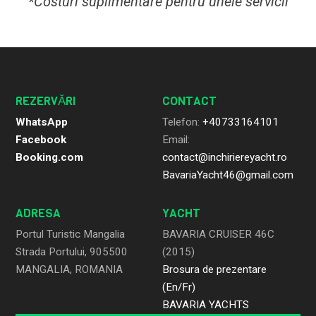
*Costuri suplimentare pentru unele servicii
REZERVĂRI
CONTACT
WhatsApp
Telefon:
+40733164101
Facebook
Email:
Booking.com
contact@inchiriereyacht.ro
BavariaYacht46@gmail.com
ADRESA
YACHT
Portul Turistic Mangalia
BAVARIA CRUISER 46C
Strada Portului, 905500
(2015)
MANGALIA, ROMANIA
Brosura de prezentare
(En/Fr)
BAVARIA YACHTS