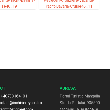
CT
ADRESA
:
+40733164101
Portul Turistic Mangalia
ontact@inchiriereyacht.ro
Strada Portului, 905500
Yacht46@gmail.com
MANGALIA, ROMANIA