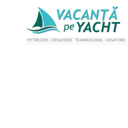
PETRECERI. CROAZIERE. TEAMBUILDING. CASATORII